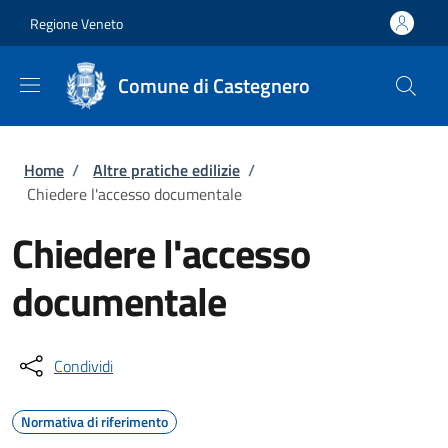
Salta al contenuto principale
Skip to footer content
Regione Veneto
Comune di Castegnero
Briciole di pane
Home
/
Altre pratiche edilizie
/
Chiedere l'accesso documentale
Chiedere l'accesso
documentale
Condividi
Normativa di riferimento