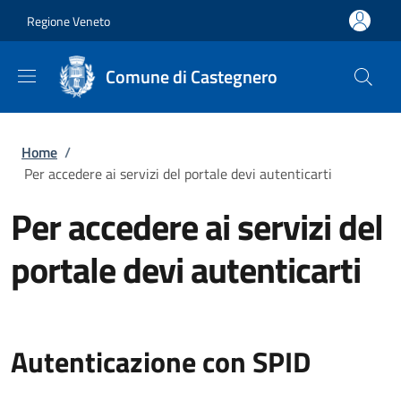
Salta al contenuto principale
Skip to footer content
Regione Veneto
Comune di Castegnero
Briciole di pane
Home
/
Per accedere ai servizi del portale devi autenticarti
Per accedere ai servizi del
portale devi autenticarti
Autenticazione con SPID