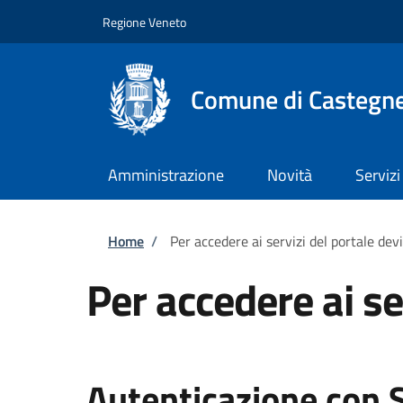
Salta al contenuto principale
Skip to footer content
Regione Veneto
Comune di Castegn
Amministrazione
Novità
Servizi
Briciole di pane
Home
/
Per accedere ai servizi del portale dev
Per accedere ai se
Autenticazione con 