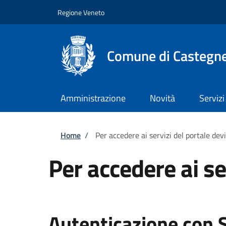
Salta al contenuto principale
Skip to footer content
Regione Veneto
Comune di Castegn
Amministrazione
Novità
Servizi
Briciole di pane
Home
/
Per accedere ai servizi del portale dev
Per accedere ai se
Autenticazione con 