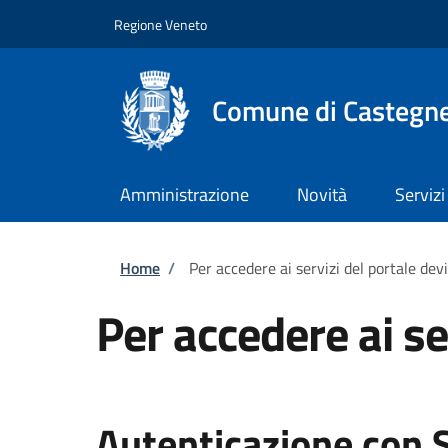
Salta al contenuto principale
Skip to footer content
Regione Veneto
Comune di Castegn
Amministrazione
Novità
Servizi
Briciole di pane
Home
/
Per accedere ai servizi del portale dev
Per accedere ai se
Autenticazione con 