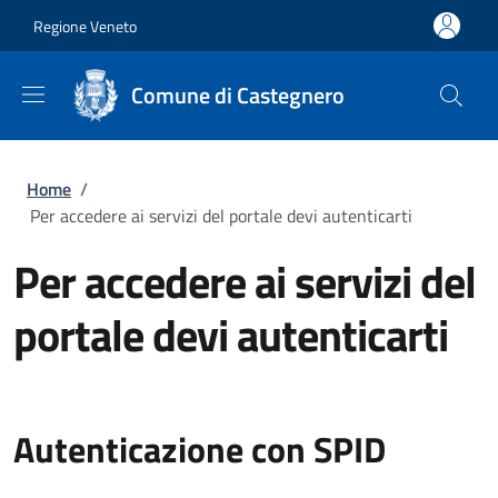
Salta al contenuto principale
Skip to footer content
Regione Veneto
Comune di Castegnero
Briciole di pane
Home
/
Per accedere ai servizi del portale devi autenticarti
Per accedere ai servizi del
portale devi autenticarti
Autenticazione con SPID