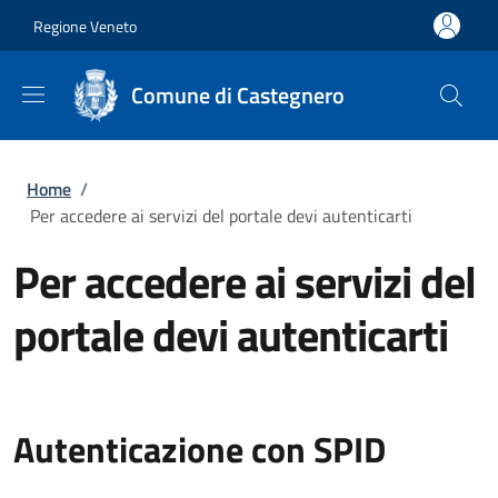
Salta al contenuto principale
Skip to footer content
Regione Veneto
Comune di Castegnero
Briciole di pane
Home
/
Per accedere ai servizi del portale devi autenticarti
Per accedere ai servizi del
portale devi autenticarti
Autenticazione con SPID