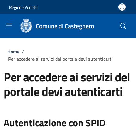
Salta al contenuto principale
Skip to footer content
Regione Veneto
Comune di Castegnero
Briciole di pane
Home
/
Per accedere ai servizi del portale devi autenticarti
Per accedere ai servizi del
portale devi autenticarti
Autenticazione con SPID