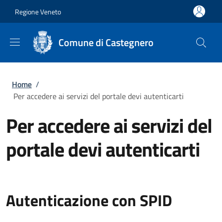
Salta al contenuto principale
Skip to footer content
Regione Veneto
Comune di Castegnero
Briciole di pane
Home
/
Per accedere ai servizi del portale devi autenticarti
Per accedere ai servizi del
portale devi autenticarti
Autenticazione con SPID