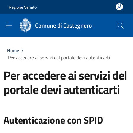
Salta al contenuto principale
Skip to footer content
Regione Veneto
Comune di Castegnero
Briciole di pane
Home
/
Per accedere ai servizi del portale devi autenticarti
Per accedere ai servizi del
portale devi autenticarti
Autenticazione con SPID