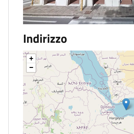
Indirizzo
+
−