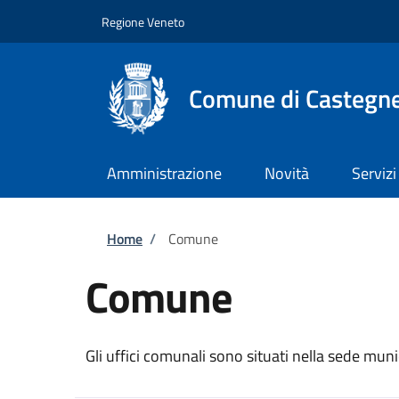
Salta al contenuto principale
Skip to footer content
Regione Veneto
Comune di Castegn
Amministrazione
Novità
Servizi
Briciole di pane
Home
/
Comune
Comune
Gli uffici comunali sono situati nella sede muni