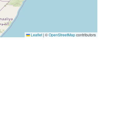
Leaflet
|
©
OpenStreetMap
contributors